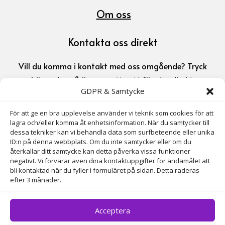
Om oss
Kontakta oss direkt
Vill du komma i kontakt med oss omgående? Tryck
här nedan så öppnas ett nytt fönster direkt.
GDPR & Samtycke
072-311 03 35

För att ge en bra upplevelse använder vi teknik som cookies för att
lagra och/eller komma åt enhetsinformation. När du samtycker till
dessa tekniker kan vi behandla data som surfbeteende eller unika
gita.latkovska@gmail.com

ID:n på denna webbplats. Om du inte samtycker eller om du
återkallar ditt samtycke kan detta påverka vissa funktioner
negativt. Vi förvarar även dina kontaktuppgifter för ändamålet att
bli kontaktad när du fyller i formuläret på sidan. Detta raderas
Adress
efter 3 månader.
Axel Wennergrens Väg 10, 135 39 Tyresö
Acceptera