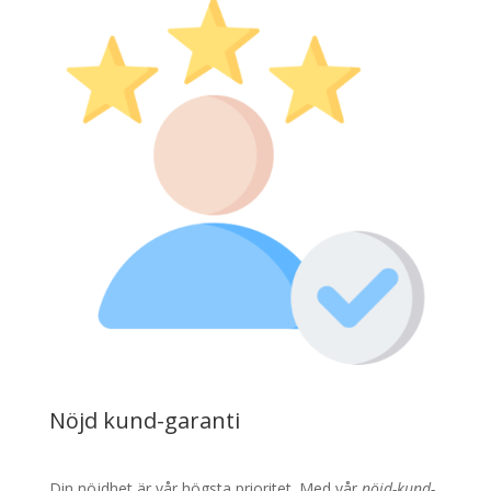
Nöjd kund-garanti
Din nöjdhet är vår högsta prioritet. Med vår
nöjd-kund-