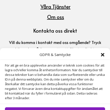
Våra Tjänster
Om oss
Kontakta oss direkt
Vill du komma i kontakt med oss omgående? Tryck
här nedan så öppnas ett nytt fönster direkt.
GDPR & Samtycke
072-311 03 35

För att ge en bra upplevelse använder vi teknik som cookies för att
lagra och/eller komma åt enhetsinformation. När du samtycker till
dessa tekniker kan vi behandla data som surfbeteende eller unika
gita.latkovska@gmail.com
ID:n på denna webbplats. Om du inte samtycker eller om du

återkallar ditt samtycke kan detta påverka vissa funktioner
negativt. Vi förvarar även dina kontaktuppgifter för ändamålet att
bli kontaktad när du fyller i formuläret på sidan. Detta raderas
Adress
efter 3 månader.
Axel Wennergrens Väg 10, 135 39 Tyresö